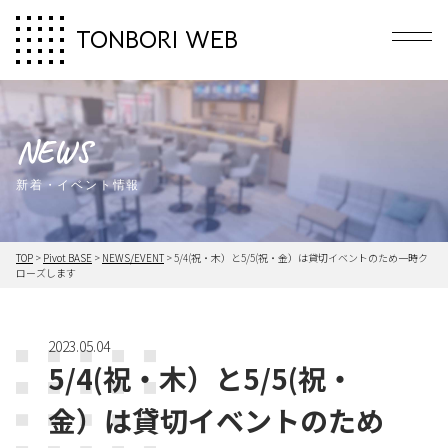
TONBORI WEB
Men
NEWS
新着・イベント情報
TOP
>
Pivot BASE
>
NEWS/EVENT
>
5/4(祝・木）と5/5(祝・金）は貸切イベントのため一時ク
ローズします
2023.05.04
5/4(祝・木）と5/5(祝・
金）は貸切イベントのため